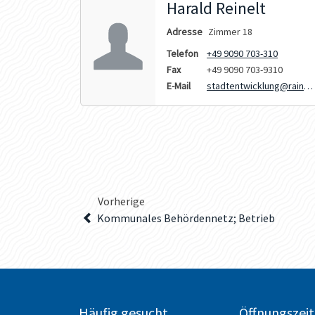
Harald Reinelt
Adresse
Zimmer 18
Telefon
+49 9090 703-310
Fax
+49 9090 703-9310
E-Mail
stadtentwicklung@rain.d
e
Vorherige
Kommunales Behördennetz; Betrieb
Häufig gesucht
Öffnungszei