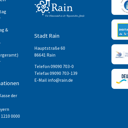
itag
r
ag &
Stadt Rain
r
Hauptstraße 60
ürgeramt)
86641 Rain
r
Telefon
09090 703-0
Telefax 09090 703-139
E-Mail
info@rain.de
ationen
Kasse der
ayern
 1210 0000