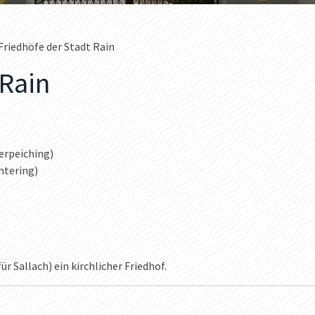
Friedhöfe der Stadt Rain
 Rain
erpeiching)
htering)
r Sallach) ein kirchlicher Friedhof.