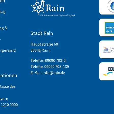
ten
itag
r
ag &
Stadt Rain
r
Hauptstraße 60
ürgeramt)
86641 Rain
r
Telefon
09090 703-0
Telefax 09090 703-139
E-Mail
info@rain.de
ationen
Kasse der
ayern
 1210 0000