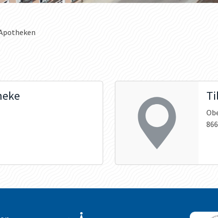
Apotheken
heke
Ti
Obe
866