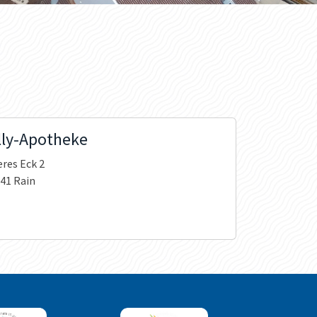
lly-Apotheke
res Eck 2
41 Rain