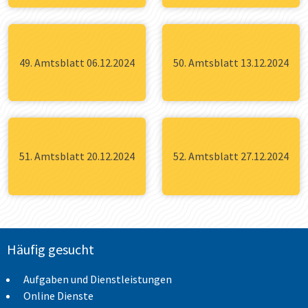
49. Amtsblatt 06.12.2024
50. Amtsblatt 13.12.2024
51. Amtsblatt 20.12.2024
52. Amtsblatt 27.12.2024
Häufig gesucht
Aufgaben und Dienstleistungen
Online Dienste