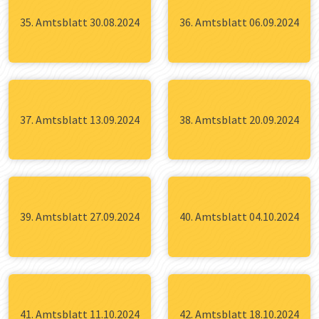
35. Amtsblatt 30.08.2024
36. Amtsblatt 06.09.2024
37. Amtsblatt 13.09.2024
38. Amtsblatt 20.09.2024
39. Amtsblatt 27.09.2024
40. Amtsblatt 04.10.2024
41. Amtsblatt 11.10.2024
42. Amtsblatt 18.10.2024