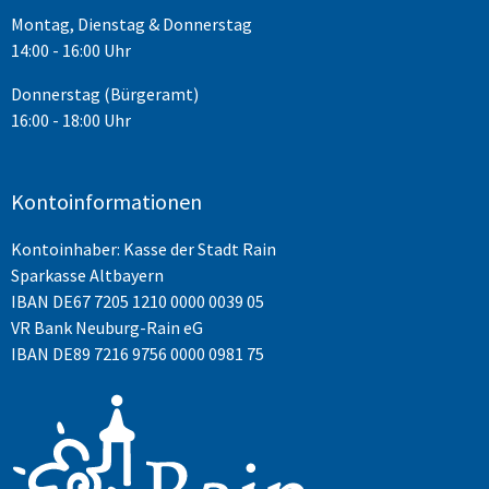
Montag, Dienstag & Donnerstag
14:00 - 16:00 Uhr
Donnerstag (Bürgeramt)
16:00 - 18:00 Uhr
Kontoinformationen
Kontoinhaber: Kasse der Stadt Rain
Sparkasse Altbayern
IBAN
DE67 7205 1210 0000 0039 05
VR Bank Neuburg-Rain eG
IBAN DE89 7216 9756 0000 0981 75