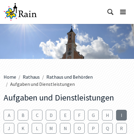
Home
Rathaus
Rathaus und Behörden
Aufgaben und Dienstleistungen
Aufgaben und Dienstleistungen
A
B
C
D
E
F
G
H
I
J
K
L
M
N
O
P
Q
R