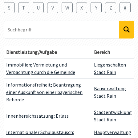
S
T
U
V
W
X
Y
Z
#
Suchbegriff
Dienstleistung/Aufgabe
Bereich
Immobilien; Vermietung und
Liegenschaften
Verpachtung durch die Gemeinde
Stadt Rain
Informationsfreiheit; Beantragung
Bauverwaltung
einer Auskunft von einer bayerischen
Stadt Rain
Behörde
Stadtentwicklung
Innenbereichssatzung; Erlass
Stadt Rain
Internationaler Schulaustausch;
Hauptverwaltung