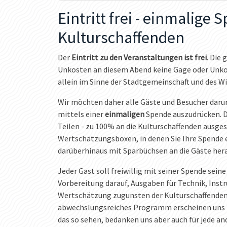
Eintritt frei - einmalige 
Kulturschaffenden
Der
Eintritt zu den Veranstaltungen ist frei
. Die 
Unkosten an diesem Abend keine Gage oder Unko
allein im Sinne der Stadtgemeinschaft und des Wi
Wir möchten daher alle Gäste und Besucher daru
mittels einer
einmaligen
Spende auszudrücken. D
Teilen - zu 100% an die Kulturschaffenden ausge
Wertschätzungsboxen, in denen Sie Ihre Spende 
darüberhinaus mit Sparbüchsen an die Gäste her
Jeder Gast soll freiwillig mit seiner Spende sei
Vorbereitung darauf, Ausgaben für Technik, Inst
Wertschätzung zugunsten der Kulturschaffende
abwechslungsreiches Programm erscheinen uns n
das so sehen, bedanken uns aber auch für jede a