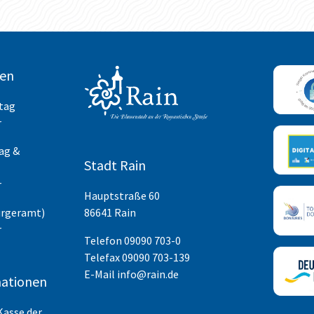
ten
itag
r
ag &
Stadt Rain
r
Hauptstraße 60
ürgeramt)
86641 Rain
r
Telefon
09090 703-0
Telefax 09090 703-139
E-Mail
info@rain.de
ationen
Kasse der