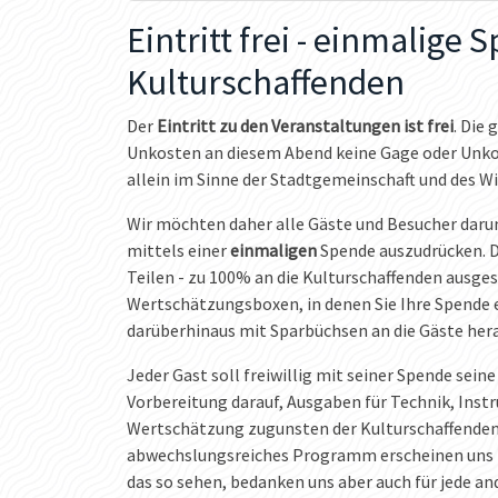
Eintritt frei - einmalige 
Kulturschaffenden
Der
Eintritt zu den Veranstaltungen ist frei
. Die 
Unkosten an diesem Abend keine Gage oder Unko
allein im Sinne der Stadtgemeinschaft und des Wi
Wir möchten daher alle Gäste und Besucher daru
mittels einer
einmaligen
Spende auszudrücken. D
Teilen - zu 100% an die Kulturschaffenden ausge
Wertschätzungsboxen, in denen Sie Ihre Spende 
darüberhinaus mit Sparbüchsen an die Gäste her
Jeder Gast soll freiwillig mit seiner Spende sei
Vorbereitung darauf, Ausgaben für Technik, Inst
Wertschätzung zugunsten der Kulturschaffende
abwechslungsreiches Programm erscheinen uns n
das so sehen, bedanken uns aber auch für jede a