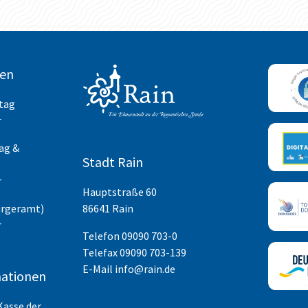
ten
itag
r
ag &
Stadt Rain
r
Hauptstraße 60
ürgeramt)
86641 Rain
r
Telefon
09090 703-0
Telefax 09090 703-139
E-Mail
info@rain.de
ationen
Kasse der