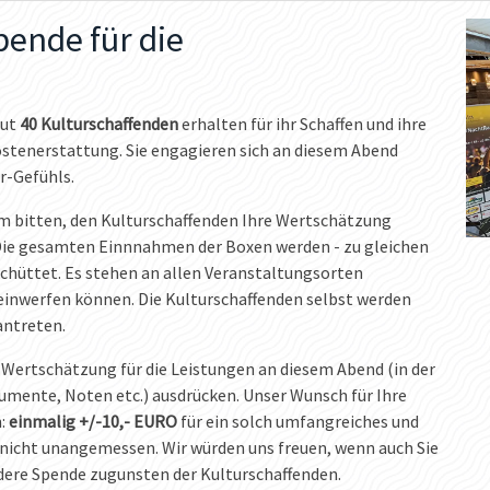
Spende für die
gut
40 Kulturschaffenden
erhalten für ihr Schaffen und ihre
stenerstattung. Sie engagieren sich an diesem Abend
r-Gefühls.
m bitten, den Kulturschaffenden Ihre Wertschätzung
ie gesamten Einnnahmen der Boxen werden - zu gleichen
schüttet. Es stehen an allen Veranstaltungsorten
einwerfen können. Die Kulturschaffenden selbst werden
antreten.
ne Wertschätzung für die Leistungen an diesem Abend (in der
rumente, Noten etc.) ausdrücken. Unser Wunsch für Ihre
n:
einmalig +/-10,- EURO
für ein solch umfangreiches und
icht unangemessen. Wir würden uns freuen, wenn auch Sie
ndere Spende zugunsten der Kulturschaffenden.