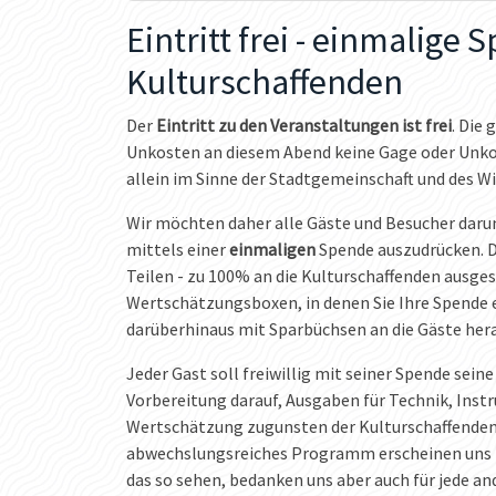
Eintritt frei - einmalige 
Kulturschaffenden
Der
Eintritt zu den Veranstaltungen ist frei
. Die 
Unkosten an diesem Abend keine Gage oder Unko
allein im Sinne der Stadtgemeinschaft und des Wi
Wir möchten daher alle Gäste und Besucher daru
mittels einer
einmaligen
Spende auszudrücken. D
Teilen - zu 100% an die Kulturschaffenden ausge
Wertschätzungsboxen, in denen Sie Ihre Spende 
darüberhinaus mit Sparbüchsen an die Gäste her
Jeder Gast soll freiwillig mit seiner Spende sei
Vorbereitung darauf, Ausgaben für Technik, Inst
Wertschätzung zugunsten der Kulturschaffende
abwechslungsreiches Programm erscheinen uns n
das so sehen, bedanken uns aber auch für jede a