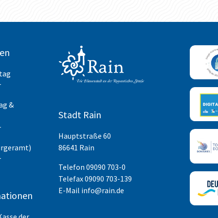
ten
itag
r
ag &
Stadt Rain
r
Hauptstraße 60
ürgeramt)
86641 Rain
r
Telefon
09090 703-0
Telefax 09090 703-139
E-Mail
info@rain.de
ationen
Kasse der