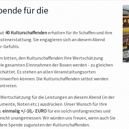
Spende für die
gut
40 Kulturschaffenden
erhalten für ihr Schaffen und ihre
stenerstattung. Sie engagieren sich an diesem Abend
r-Gefühls.
m bitten, den Kulturschaffenden Ihre Wertschätzung
ie gesamten Einnnahmen der Boxen werden - zu gleichen
schüttet. Es stehen an allen Veranstaltungsorten
einwerfen können. Die Kulturschaffenden selbst werden
antreten.
ne Wertschätzung für die Leistungen an diesem Abend (in der
rumente, Noten etc.) ausdrücken. Unser Wunsch für Ihre
n:
einmalig +/-10,- EURO
für ein solch umfangreiches und
icht unangemessen. Wir würden uns freuen, wenn auch Sie
ndere Spende zugunsten der Kulturschaffenden.