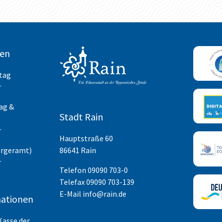
ten
itag
r
ag &
Stadt Rain
r
Hauptstraße 60
ürgeramt)
86641 Rain
r
Telefon
09090 703-0
Telefax 09090 703-139
E-Mail
info@rain.de
ationen
Kasse der