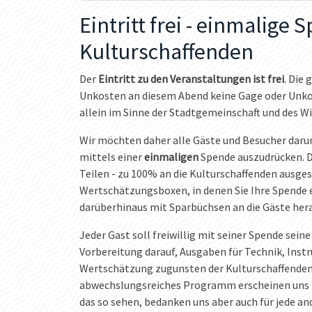
Eintritt frei - einmalige 
Kulturschaffenden
Der
Eintritt zu den Veranstaltungen ist frei
. Die 
Unkosten an diesem Abend keine Gage oder Unko
allein im Sinne der Stadtgemeinschaft und des Wi
Wir möchten daher alle Gäste und Besucher daru
mittels einer
einmaligen
Spende auszudrücken. D
Teilen - zu 100% an die Kulturschaffenden ausge
Wertschätzungsboxen, in denen Sie Ihre Spende 
darüberhinaus mit Sparbüchsen an die Gäste her
Jeder Gast soll freiwillig mit seiner Spende sei
Vorbereitung darauf, Ausgaben für Technik, Inst
Wertschätzung zugunsten der Kulturschaffende
abwechslungsreiches Programm erscheinen uns n
das so sehen, bedanken uns aber auch für jede a