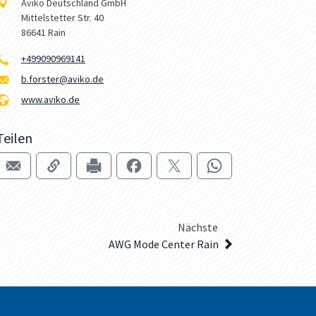
Aviko Deutschland GmbH
Mittelstetter Str. 40
86641 Rain
+499090969141
b.forster@aviko.de
www.aviko.de
Teilen
Nächste
AWG Mode Center Rain