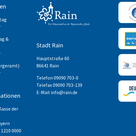
ten
itag
r
ag &
Stadt Rain
r
Hauptstraße 60
ürgeramt)
86641 Rain
r
Telefon
09090 703-0
Telefax 09090 703-139
E-Mail
info@rain.de
ationen
Kasse der
ayern
 1210 0000