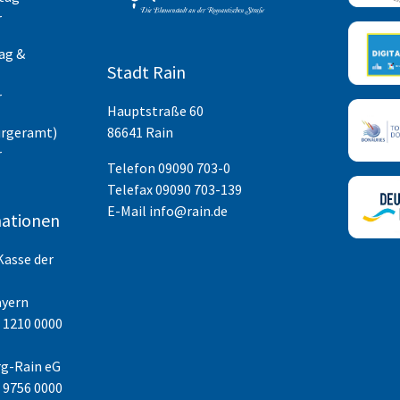
r
ag &
Stadt Rain
r
Hauptstraße 60
ürgeramt)
86641 Rain
r
Telefon
09090 703-0
Telefax 09090 703-139
E-Mail
info@rain.de
ationen
Kasse der
ayern
 1210 0000
g-Rain eG
 9756 0000