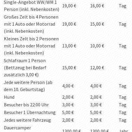
Single-Angebot WW/WM 1
19,00 €
16,00 €
Tag
Person (inkl. Nebenkosten)
Großes Zelt bis 4 Personen
mit 1 Auto oder Motorrad
19,00 €
15,00 €
Tag
(inkl. Nebenkosten)
Kleines Zelt bis 2 Personen
mit 1 Auto oder Motorrad
13,00 €
10,00 €
Tag
(inkl. Nebenkosten)
Schlafraum 1 Person
(Bettzeug bei Bedarf
15,00 €
12,00 €
Tag
zusätzlich 3,00 €)
Jede weitere Person (ab
4,00 €
4,00 €
Tag
dem 10. Geburtstag)
Hund
2,00 €
2,00 €
Tag
Besucher bis 22:00 Uhr
3,00 €
3,00 €
Tag
Besucher 1 Übernachtung
5,00 €
5,00 €
Tag
Jedes weitere Fahrzeug
2,00 €
2,00 €
Tag
Dauercamper
1300,00 €
1300,00 €
Jahr