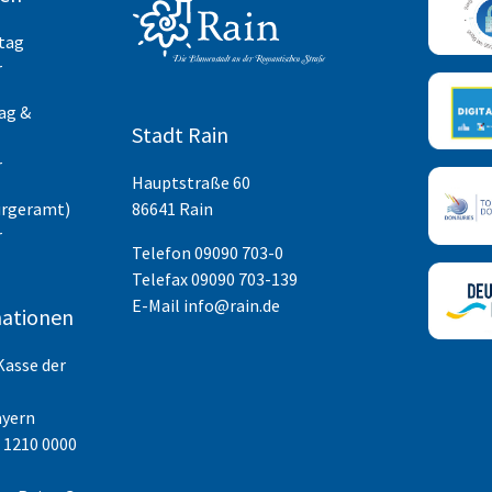
itag
r
ag &
Stadt Rain
r
Hauptstraße 60
ürgeramt)
86641 Rain
r
Telefon
09090 703-0
Telefax 09090 703-139
E-Mail
info@rain.de
ationen
Kasse der
ayern
 1210 0000