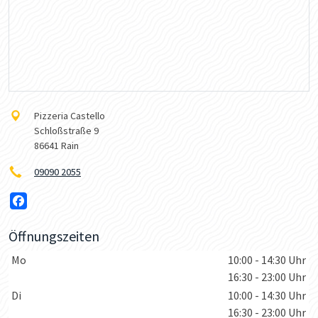
Pizzeria Castello
Schloßstraße 9
86641 Rain
09090 2055
Öffnungszeiten
Wochentage / Monate
Öffnungszeiten / Hinweise
Mo
10:00 - 14:30 Uhr
16:30 - 23:00 Uhr
Di
10:00 - 14:30 Uhr
16:30 - 23:00 Uhr