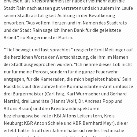
erwiesen, als Kreisbrandmeister habe er vielmehr auch die
Stadt Rain nach aussen gut vertreten und sich zudem im Laufe
seiner Stadtratstätigkeit Achtung in der Bevölkerung
erworben. "Aus vollem Herzen und im Namen des Stadtrats
und der Stadt Rain sage ich Ihnen Dank für die geleistete
Arbeit", so Bürgermeister Martin.
"Tief bewegt und fast sprachlos" reagierte Emil Meitinger auf
die herzlichen Worte der Wertschätzung, die ihm im Namen
der Stadt ausgesprochen wurden. "Ich nehme dieses Lob nicht
nur für meine Perosn, sondern für die ganze Feuerwehr
entgegen, für die Kameraden, die mich begleitet haben." Sein
Rückblick auf drei Jahrzehnte Kommandanten-Amt umfasste
drei Bürgermeister (Carl Faig, Karl Würmseher und Gerhard
Martin), drei Landräte (Hanns Wolf, Dr. Andreas Popp und
Alfons Braun) und drei Kreisbrandinspektoren
beziehungsweise -räte (KBI Alfons Leitenstern, Kreis
Neuburg; KBR Anton Schiele und KBR Bernhard Meyr), die er
erlebt hatte. In all den Jahren habe sich vieles Technische