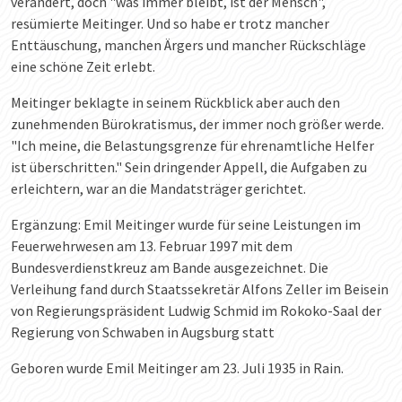
verändert, doch "was immer bleibt, ist der Mensch",
resümierte Meitinger. Und so habe er trotz mancher
Enttäuschung, manchen Ärgers und mancher Rückschläge
eine schöne Zeit erlebt.
Meitinger beklagte in seinem Rückblick aber auch den
zunehmenden Bürokratismus, der immer noch größer werde.
"Ich meine, die Belastungsgrenze für ehrenamtliche Helfer
ist überschritten." Sein dringender Appell, die Aufgaben zu
erleichtern, war an die Mandatsträger gerichtet.
Ergänzung: Emil Meitinger wurde für seine Leistungen im
Feuerwehrwesen am 13. Februar 1997 mit dem
Bundesverdienstkreuz am Bande ausgezeichnet. Die
Verleihung fand durch Staatssekretär Alfons Zeller im Beisein
von Regierungspräsident Ludwig Schmid im Rokoko-Saal der
Regierung von Schwaben in Augsburg statt
Geboren wurde Emil Meitinger am 23. Juli 1935 in Rain.