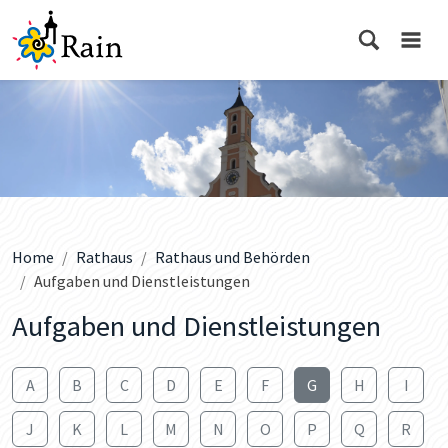
Home
Rathaus
Rathaus und Behörden
Aufgaben und Dienstleistungen
Aufgaben und Dienstleistungen
A
B
C
D
E
F
G
H
I
J
K
L
M
N
O
P
Q
R