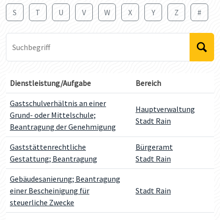
S
T
U
V
W
X
Y
Z
#
Suchbegriff
Dienstleistung/Aufgabe
Bereich
Gastschulverhältnis an einer
Hauptverwaltung
Grund- oder Mittelschule;
Stadt Rain
Beantragung der Genehmigung
Gaststättenrechtliche
Bürgeramt
Gestattung; Beantragung
Stadt Rain
Gebäudesanierung; Beantragung
einer Bescheinigung für
Stadt Rain
steuerliche Zwecke