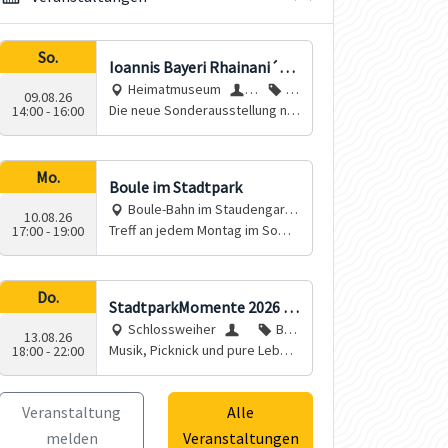
So.
Ioannis Bayeri Rhainani´s n
Heimatmuseum
S
A
eue Himmelsordnung
09.08.26
Die neue Sonderausstellung nä
tadt
usst
14:00
-
16:00
hert sich zum 400sten Todestag
Rain
ellun
dem Leben und Werk des in Rai
g
n gebürtigen Johannes Bayer.
Mo.
Boule im Stadtpark
Boule-Bahn im Staudengarte
10.08.26
n
Treff an jedem Montag im Somm
Fre
17:00
-
19:00
er. An Feiertagen und bei Regen
und
entfällt der Treff
esk
reis
Do.
StadtparkMomente 2026 -
Sta
Schlossweiher
Büh
RUME
dtp
13.08.26
Musik, Picknick und pure Leben
Sta
nenkun
18:00
-
22:00
ark
sfreude
dt R
st, Kon
Rain
ain
zert
e.V.
Veranstaltung
Alle
melden
Veranstaltungen