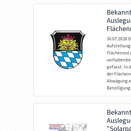
Bekannt
Auslegu
Flächen
30.07.2026
D
Aufstellungs
Flächennutz
vorhabenbez
gefasst. In 
der Fläche
Abwägung er
Beteiligung
Bekannt
Auslegu
"Solarp