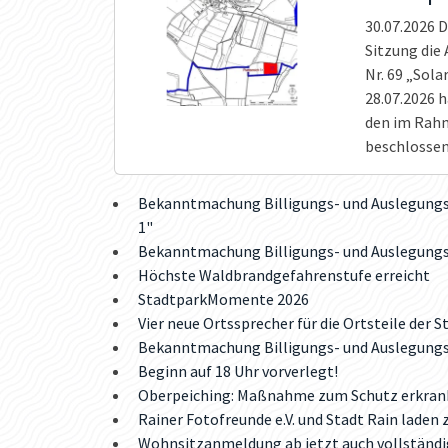
30.07.2026
D
Sitzung die
Nr. 69 „Sol
28.07.2026 
den im Rahm
beschlossen
Bekanntmachung Billigungs- und Auslegungsb
1"
Bekanntmachung Billigungs- und Auslegungs
Höchste Waldbrandgefahrenstufe erreicht
StadtparkMomente 2026
Vier neue Ortssprecher für die Ortsteile der S
Bekanntmachung Billigungs- und Auslegungs
Beginn auf 18 Uhr vorverlegt!
Oberpeiching: Maßnahme zum Schutz erkran
Rainer Fotofreunde e.V. und Stadt Rain laden
Wohnsitzanmeldung ab jetzt auch vollständi