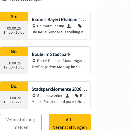
So.
Ioannis Bayeri Rhainani´s n
Heimatmuseum
S
A
eue Himmelsordnung
09.08.26
Die neue Sonderausstellung nä
tadt
usst
14:00
-
16:00
hert sich zum 400sten Todestag
Rain
ellun
dem Leben und Werk des in Rai
g
n gebürtigen Johannes Bayer.
Mo.
Boule im Stadtpark
Boule-Bahn im Staudengarte
10.08.26
n
Treff an jedem Montag im Somm
Fre
17:00
-
19:00
er. An Feiertagen und bei Regen
und
entfällt der Treff
esk
reis
Do.
StadtparkMomente 2026 -
Sta
Schlossweiher
Büh
RUME
dtp
13.08.26
Musik, Picknick und pure Leben
Sta
nenkun
18:00
-
22:00
ark
sfreude
dt R
st, Kon
Rain
ain
zert
e.V.
Veranstaltung
Alle
melden
Veranstaltungen