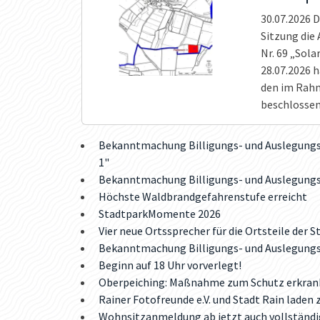
30.07.2026
D
Sitzung die
Nr. 69 „Sol
28.07.2026 
den im Rahm
beschlossen
Bekanntmachung Billigungs- und Auslegungsb
1"
Bekanntmachung Billigungs- und Auslegungs
Höchste Waldbrandgefahrenstufe erreicht
StadtparkMomente 2026
Vier neue Ortssprecher für die Ortsteile der S
Bekanntmachung Billigungs- und Auslegungs
Beginn auf 18 Uhr vorverlegt!
Oberpeiching: Maßnahme zum Schutz erkran
Rainer Fotofreunde e.V. und Stadt Rain laden
Wohnsitzanmeldung ab jetzt auch vollständi