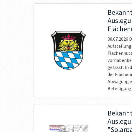
Bekannt
Auslegu
Flächen
30.07.2026
D
Aufstellungs
Flächennutz
vorhabenbez
gefasst. In 
der Fläche
Abwägung er
Beteiligung
Bekannt
Auslegu
"Solarp