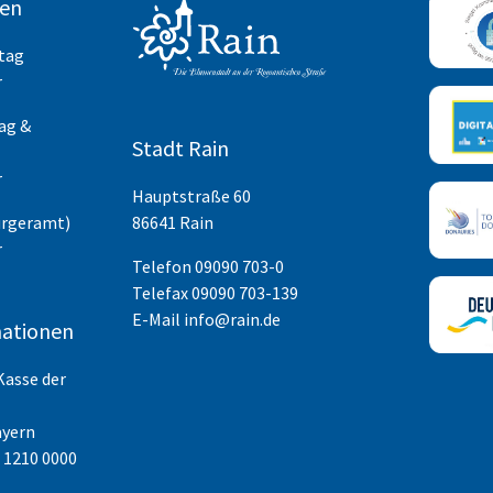
ten
itag
r
ag &
Stadt Rain
r
Hauptstraße 60
ürgeramt)
86641 Rain
r
Telefon
09090 703-0
Telefax 09090 703-139
E-Mail
info@rain.de
ationen
Kasse der
ayern
 1210 0000