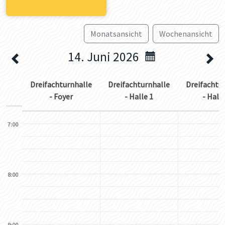
Monatsansicht
Wochenansicht
14. Juni 2026
Dreifachturnhalle
Dreifachturnhalle
Dreifachtu
- Foyer
- Halle 1
- Halle
7:00
8:00
9:00