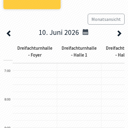
Monatsansicht
10. Juni 2026
Dreifachturnhalle
Dreifachturnhalle
Dreifachtu
- Foyer
- Halle 1
- Halle
7:00
8:00
9:00