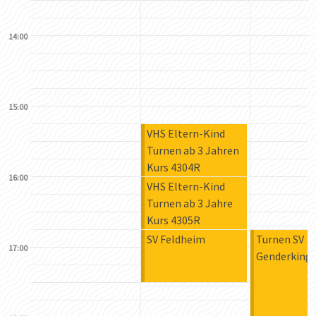
14:00
15:00
VHS Eltern-Kind
Turnen ab 3 Jahren
Kurs 4304R
16:00
VHS Eltern-Kind
Turnen ab 3 Jahre
Kurs 4305R
SV Feldheim
Turnen SV
17:00
Genderking