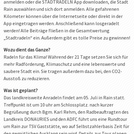
anmelden oder die STADTRADELN App downloaden, die Stadt
Rain auswählen und sich dort anmelden. Alle gefahrenen
Kilometer können über die Internetseite oder direkt in der
App eingetragen werden. Anschließend kann losgeradelt
werden! Alle Beiträge fließen in die Gesamtwertung
„Stadtradeln“ ein. Außerdem gibt es tolle Preise zu gewinnen!
Wozu dient das Ganze?
Radeln für das Klima! Während der 21 Tage setzen Sie sich für
mehr Radförderung, Klimaschutz und eine lebenswerte und
saubere Stadt ein. Sie tragen außerdem dazu bei, den CO2-
Ausstoß zu reduzieren.
Was ist geplant?
Das landkreisweite Anradeln findet am 05. Juli in Rain statt.
Treffpunkt ist um 10 uhr am Schlossplatz. nach kurzer
Begrüßeung durch Bgm. Karl Rehm, den Radbeauftragten des
Landkreis DONAURIES und den ADFC führt uns eine Rundtour
um Rain zur TSV Gaststätte, wo auf Selbstzahlerbasis Zeit für
den gemütlichen Ausklang sein wird. Details zur Tour planen