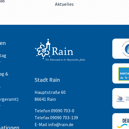
das
Aktuelles
ten
itag
r
ag &
Stadt Rain
r
Hauptstraße 60
ürgeramt)
86641 Rain
r
Telefon
09090 703-0
Telefax 09090 703-139
E-Mail
info@rain.de
ationen